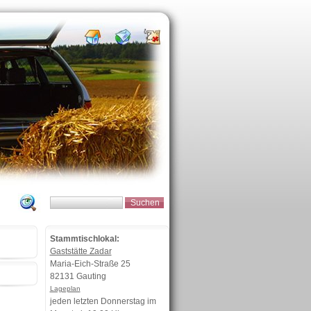
Stammtischlokal:
Gaststätte Zadar
Maria-Eich-Straße 25
82131 Gauting
Lageplan
jeden letzten Donnerstag im