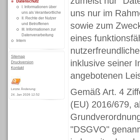
zumeist nur "Dat
Datenschutz
I. Informationen über
uns nur im Rahme
uns als Verantwortliche
II. Rechte der Nutzer
sowie zum Zwecke
und Betroffenen
III. Informationen zur
Datenverarbeitung
eines funktionsf
Intern
nutzerfreundlichen
Sitemap
inklusive seiner I
Druckversion
Kontakt
angebotenen Leis
Gemäß Art. 4 Ziff
Letzte Änderung:
24. Jan 2026 12:52
(EU) 2016/679, a
Grundverordnung
"DSGVO" genannt),