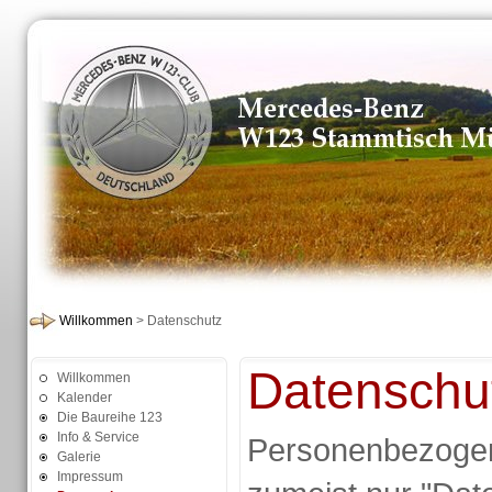
Willkommen
> Datenschutz
Datenschu
Willkommen
Kalender
Die Baureihe 123
Info & Service
Personenbezogen
Galerie
Impressum