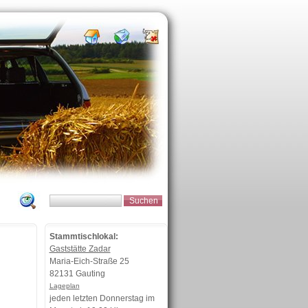
Stammtischlokal:
Gaststätte Zadar
Maria-Eich-Straße 25
82131 Gauting
Lageplan
jeden letzten Donnerstag im