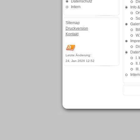
Datenschutz
Di
Intern
Info 
On
So
Sitemap
Galer
Druckversion
Bi
Kontakt
W1
Impr
Di
Daten
Letzte Änderung:
I.
24. Jan 2026 12:52
II
II
Intern