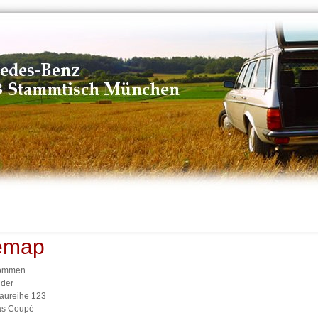
emap
kommen
der
aureihe 123
s Coupé