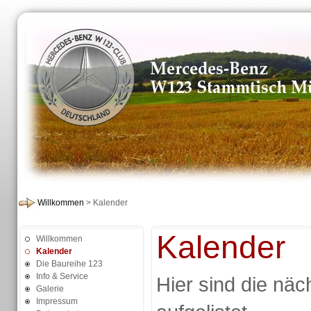
Willkommen
> Kalender
Kalender
Willkommen
Kalender
Die Baureihe 123
Info & Service
Hier sind die näc
Galerie
Impressum