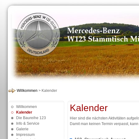
Willkommen
> Kalender
Kalender
Willkommen
Kalender
Die Baureihe 123
Hier sind die nächsten Aktivitäten aufgelis
Info & Service
Damit man keinen Termin verpasst, kann
Galerie
Impressum