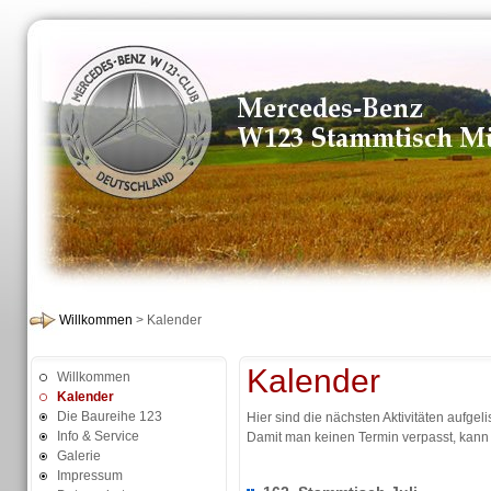
Willkommen
> Kalender
Kalender
Willkommen
Kalender
Die Baureihe 123
Hier sind die nächsten Aktivitäten aufgelis
Info & Service
Damit man keinen Termin verpasst, kann
Galerie
Impressum