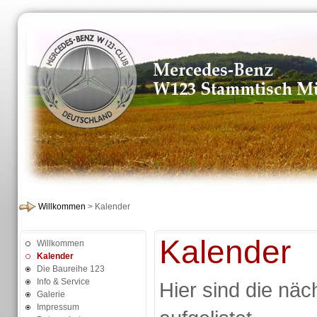
Willkommen
> Kalender
Kalender
Willkommen
Kalender
Die Baureihe 123
Info & Service
Hier sind die näc
Galerie
Impressum