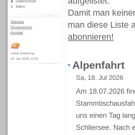
aufgelistet.
Datenschutz
Intern
Damit man keinen
man diese Liste
Sitemap
Druckversion
Kontakt
abonnieren!
Letzte Änderung:
24. Jan 2026 12:52
Alpenfahrt
Sa, 18. Jul 2026
Am 18.07.2026 find
Stammtischausfahrt
uns einen Tag lan
Schliersee. Nach