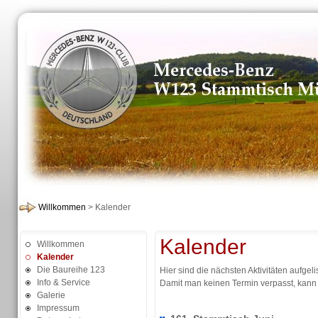
Willkommen
> Kalender
Kalender
Willkommen
Kalender
Die Baureihe 123
Hier sind die nächsten Aktivitäten aufgelis
Info & Service
Damit man keinen Termin verpasst, kann
Galerie
Impressum