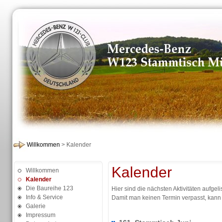
Willkommen
> Kalender
Kalender
Willkommen
Kalender
Die Baureihe 123
Hier sind die nächsten Aktivitäten aufgelis
Info & Service
Damit man keinen Termin verpasst, kann
Galerie
Impressum